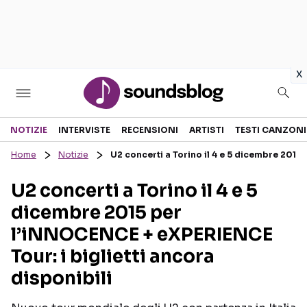
in
x
Sezioni
NOTIZIE
INTERVISTE
RECENSIONI
ARTISTI
TESTI CANZONI
Home
Notizie
U2 concerti a Torino il 4 e 5 dicembre 2015
NOTIZIE
ARTISTI
U2 concerti a Torino il 4 e 5
RECENSIONI MUSICALI
TESTI CANZONI
dicembre 2015 per
INTERVISTE
TOUR ED EVENTI
l’iNNOCENCE + eXPERIENCE
GOSSIP E CURIOSITÀ
TALENT SHOW
Tour: i biglietti ancora
disponibili