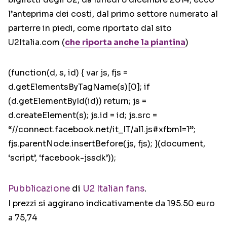
l’anteprima dei costi, dal primo settore numerato al
parterre in piedi, come riportato dal sito
U2Italia.com (
che riporta anche la piantina
)
(function(d, s, id) { var js, fjs =
d.getElementsByTagName(s)[0]; if
(d.getElementById(id)) return; js =
d.createElement(s); js.id = id; js.src =
“//connect.facebook.net/it_IT/all.js#xfbml=1”;
fjs.parentNode.insertBefore(js, fjs); }(document,
‘script’, ‘facebook-jssdk’));
Pubblicazione
di
U2 Italian fans
.
I prezzi si aggirano indicativamente da 195.50 euro
a 75,74