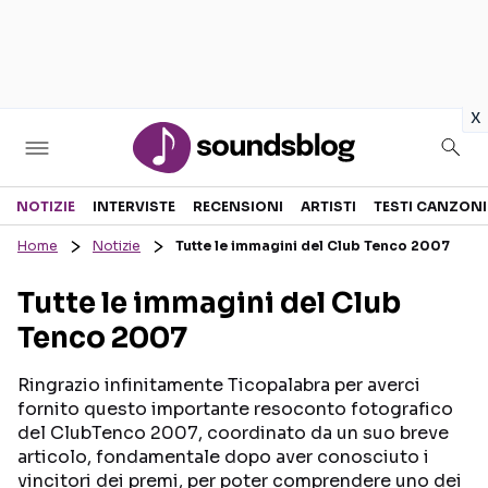
in
x
Sezioni
NOTIZIE
INTERVISTE
RECENSIONI
ARTISTI
TESTI CANZONI
Home
Notizie
Tutte le immagini del Club Tenco 2007
NOTIZIE
ARTISTI
Tutte le immagini del Club
RECENSIONI MUSICALI
TESTI CANZONI
Tenco 2007
INTERVISTE
TOUR ED EVENTI
GOSSIP E CURIOSITÀ
TALENT SHOW
Ringrazio infinitamente Ticopalabra per averci
fornito questo importante resoconto fotografico
del ClubTenco 2007, coordinato da un suo breve
articolo, fondamentale dopo aver conosciuto i
vincitori dei premi, per poter comprendere uno dei