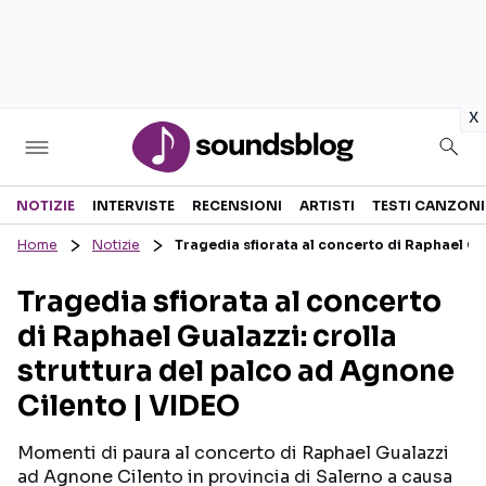
in
x
Sezioni
NOTIZIE
INTERVISTE
RECENSIONI
ARTISTI
TESTI CANZONI
Home
Notizie
Tragedia sfiorata al concerto di Raphael Gu
NOTIZIE
ARTISTI
Tragedia sfiorata al concerto
RECENSIONI MUSICALI
TESTI CANZONI
di Raphael Gualazzi: crolla
INTERVISTE
TOUR ED EVENTI
struttura del palco ad Agnone
GOSSIP E CURIOSITÀ
TALENT SHOW
Cilento | VIDEO
Momenti di paura al concerto di Raphael Gualazzi
ad Agnone Cilento in provincia di Salerno a causa