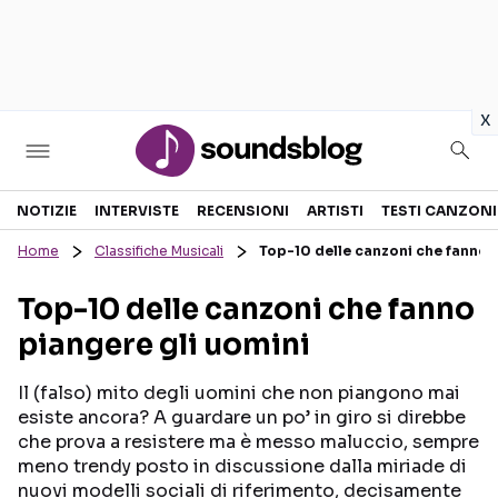
in
x
Sezioni
NOTIZIE
INTERVISTE
RECENSIONI
ARTISTI
TESTI CANZONI
Home
Classifiche Musicali
Top-10 delle canzoni che fanno 
NOTIZIE
ARTISTI
Top-10 delle canzoni che fanno
RECENSIONI MUSICALI
TESTI CANZONI
piangere gli uomini
INTERVISTE
TOUR ED EVENTI
GOSSIP E CURIOSITÀ
TALENT SHOW
Il (falso) mito degli uomini che non piangono mai
esiste ancora? A guardare un po’ in giro si direbbe
che prova a resistere ma è messo maluccio, sempre
meno trendy posto in discussione dalla miriade di
nuovi modelli sociali di riferimento, decisamente