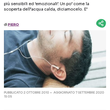
più sensibili ed ‘emozionali’. Un po’ come la
scoperta dell’acqua calda, diciamocelo. E’
Seguici sui social
di
PIERO
PUBBLICATO
2 OTTOBRE 2010
AGGIORNATO 7 SETTEMBRE 2020
15:05