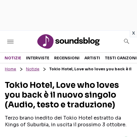
in
x
Sezioni
NOTIZIE
INTERVISTE
RECENSIONI
ARTISTI
TESTI CANZONI
Home
Notizie
Tokio Hotel, Love who loves you back è il n
NOTIZIE
ARTISTI
Tokio Hotel, Love who loves
RECENSIONI MUSICALI
TESTI CANZONI
you back è il nuovo singolo
INTERVISTE
TOUR ED EVENTI
(Audio, testo e traduzione)
GOSSIP E CURIOSITÀ
TALENT SHOW
Terzo brano inedito dei Tokio Hotel estratto da
Kings of Suburbia, in uscita il prossimo 3 ottobre.