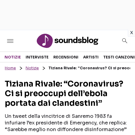
in
x
Sezioni
NOTIZIE
INTERVISTE
RECENSIONI
ARTISTI
TESTI CANZONI
Home
Notizie
Tiziana Rivale: “Coronavirus? Ci si preoccup
NOTIZIE
ARTISTI
Tiziana Rivale: “Coronavirus?
RECENSIONI MUSICALI
TESTI CANZONI
Ci si preoccupi dell’ebola
INTERVISTE
TOUR ED EVENTI
portata dai clandestini”
GOSSIP E CURIOSITÀ
TALENT SHOW
Un tweet della vincitrice di Sanremo 1983 fa
infuriare l’ex presidente di Emergency, che replica:
“Sarebbe meglio non diffondere disinformazione”