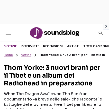
in
x
Sezioni
NOTIZIE
INTERVISTE
RECENSIONI
ARTISTI
TESTI CANZONI
Home
Notizie
Thom Yorke: 3 nuovi brani per il Tibet e un
NOTIZIE
ARTISTI
Thom Yorke: 3 nuovi brani per
RECENSIONI MUSICALI
TESTI CANZONI
il Tibet e un album dei
INTERVISTE
TOUR ED EVENTI
Radiohead in preparazione
GOSSIP E CURIOSITÀ
TALENT SHOW
When The Dragon Swallowed The Sun è un
documentario -a breve nelle sale- che racconta le
battaglie del movimento Free Tibet per liberare lo