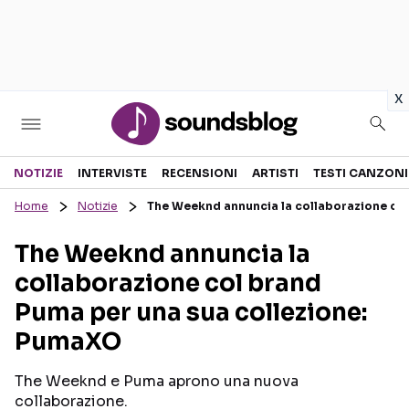
in
x
Sezioni
NOTIZIE
INTERVISTE
RECENSIONI
ARTISTI
TESTI CANZONI
Home
Notizie
The Weeknd annuncia la collaborazione co
NOTIZIE
ARTISTI
The Weeknd annuncia la
RECENSIONI MUSICALI
TESTI CANZONI
collaborazione col brand
INTERVISTE
TOUR ED EVENTI
Puma per una sua collezione:
GOSSIP E CURIOSITÀ
TALENT SHOW
PumaXO
The Weeknd e Puma aprono una nuova
collaborazione.