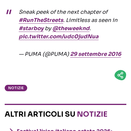
Sneak peek of the next chapter of
#RunTheStreets
. Limitless as seen in
#starboy
by
@theweeknd
.
pic.twitter.com/udc0judNua
— PUMA (@PUMA)
29 settembre 2016
NOTIZIE
ALTRI ARTICOLI SU
NOTIZIE