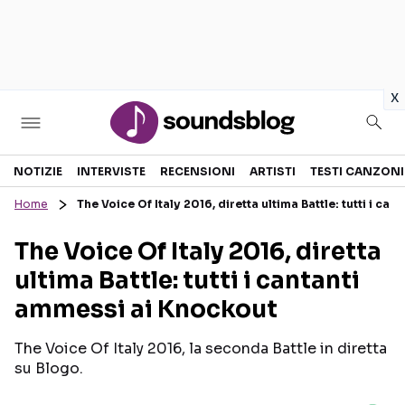
in
x
Sezioni
NOTIZIE
INTERVISTE
RECENSIONI
ARTISTI
TESTI CANZONI
Home
The Voice Of Italy 2016, diretta ultima Battle: tutti i c
NOTIZIE
ARTISTI
The Voice Of Italy 2016, diretta
RECENSIONI MUSICALI
TESTI CANZONI
ultima Battle: tutti i cantanti
INTERVISTE
TOUR ED EVENTI
ammessi ai Knockout
GOSSIP E CURIOSITÀ
TALENT SHOW
The Voice Of Italy 2016, la seconda Battle in diretta
su Blogo.