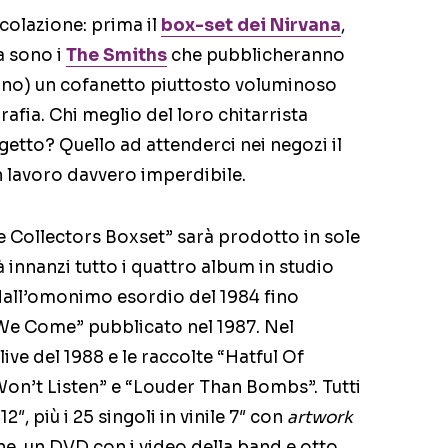
colazione: prima il
box-set dei Nirvana
,
a sono i
The Smiths
che pubblicheranno
hino) un cofanetto piuttosto voluminoso
rafia. Chi meglio del loro chitarrista
getto? Quello ad attenderci nei negozi il
 lavoro davvero imperdibile.
 Collectors Boxset” sarà prodotto in sole
innanzi tutto i quattro album in studio
 dall’omonimo esordio del 1984 fino
 We Come” pubblicato nel 1987. Nel
live del 1988 e le raccolte “Hatful Of
on’t Listen” e “Louder Than Bombs”. Tutti
2″, più i 25 singoli in vinile 7″ con
artwork
one, un DVD con i video della band e otto