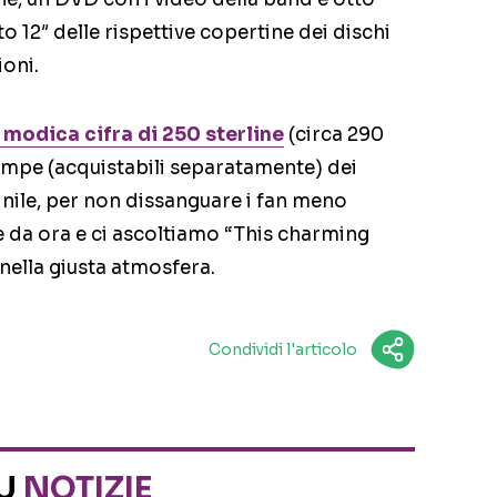
o 12″ delle rispettive copertine dei dischi
ioni.
 modica cifra di 250 sterline
(circa 290
tampe (acquistabili separatamente) dei
vinile, per non dissanguare i fan meno
e da ora e ci ascoltiamo “This charming
nella giusta atmosfera.
Condividi l'articolo
SU
NOTIZIE