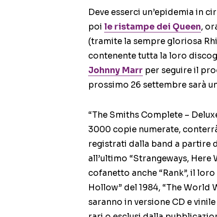
Deve esserci un’epidemia in cir
poi
le ristampe dei Queen
, or
(tramite la sempre gloriosa R
contenente tutta la loro discog
Johnny Marr
per seguire il pro
prossimo 26 settembre sarà un
“The Smiths Complete – Deluxe
3000 copie numerate, conterrà 
registrati dalla band a partire
all’ultimo “Strangeways, Here
cofanetto anche “Rank”, il loro 
Hollow” del 1984, “The World W
saranno in versione CD e vinile 1
rari o esclusi dalla pubblicazi