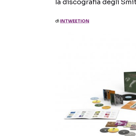
la discografia degli Sm
di
INTWEETION