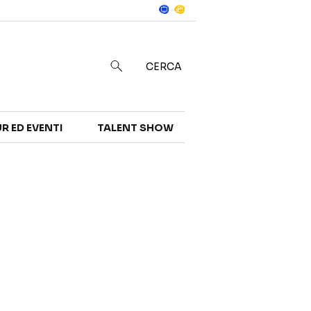
Notizie
in
CERCA
R ED EVENTI
TALENT SHOW