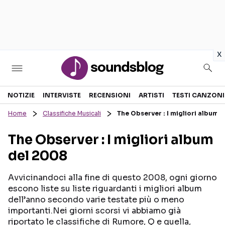
in
x
Sezioni
NOTIZIE
INTERVISTE
RECENSIONI
ARTISTI
TESTI CANZONI
Home
Classifiche Musicali
The Observer : I migliori album 
NOTIZIE
ARTISTI
The Observer : I migliori album
RECENSIONI MUSICALI
TESTI CANZONI
del 2008
INTERVISTE
TOUR ED EVENTI
GOSSIP E CURIOSITÀ
TALENT SHOW
Avvicinandoci alla fine di questo 2008, ogni giorno
escono liste su liste riguardanti i migliori album
dell’anno secondo varie testate più o meno
importanti.Nei giorni scorsi vi abbiamo già
riportato le classifiche di Rumore, Q e quella,