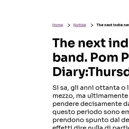
Home
Notizie
The next indie n
The next in
band. Pom 
Diary:Thurs
Si sa, gli anni ottanta o 
mezzo, ma ultimamente l
pendere decisamente dal
questo periodo sono em
prendono spunto dal dec
effetti dire nulla di pa