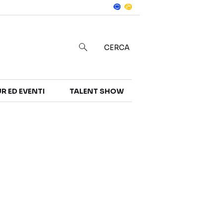
Notizie
in
CERCA
R ED EVENTI
TALENT SHOW