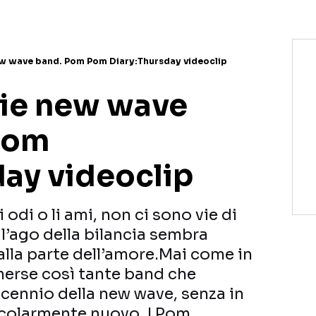
ew wave band. Pom Pom Diary:Thursday videoclip
die new wave
Pom
day videoclip
li odi o li ami, non ci sono vie di
’ago della bilancia sembra
la parte dell’amore.Mai come in
erse così tante band che
ennio della new wave, senza in
rticolarmente nuovo. I Pom