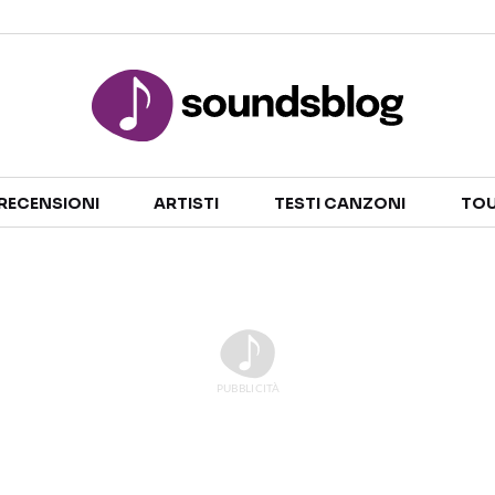
Sezioni
RECENSIONI
ARTISTI
TESTI CANZONI
TOU
NOTIZIE
ARTISTI
RECENSIONI MUSICALI
TESTI CANZONI
INTERVISTE
TOUR ED EVENTI
GOSSIP E CURIOSITÀ
TALENT SHOW