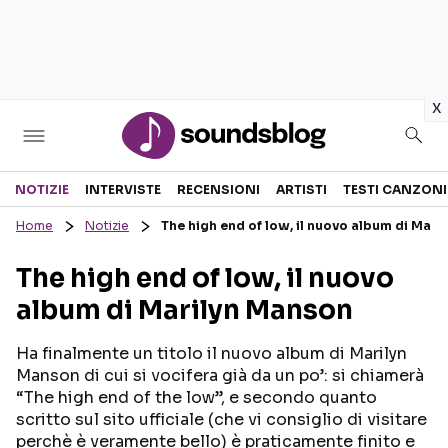
in
x
Sezioni
NOTIZIE
INTERVISTE
RECENSIONI
ARTISTI
TESTI CANZONI
Home
Notizie
The high end of low, il nuovo album di Mar
NOTIZIE
ARTISTI
The high end of low, il nuovo
RECENSIONI MUSICALI
TESTI CANZONI
album di Marilyn Manson
INTERVISTE
TOUR ED EVENTI
GOSSIP E CURIOSITÀ
TALENT SHOW
Ha finalmente un titolo il nuovo album di Marilyn
Manson di cui si vocifera già da un po’: si chiamerà
“The high end of the low”, e secondo quanto
scritto sul sito ufficiale (che vi consiglio di visitare
perchè è veramente bello) è praticamente finito e