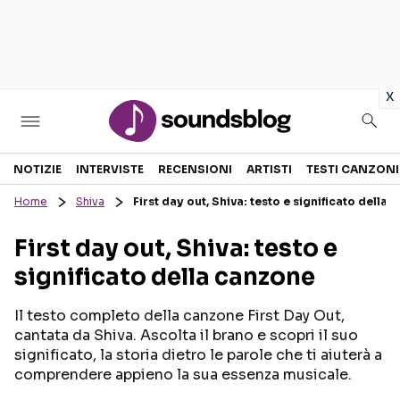
in
x
Sezioni
NOTIZIE
INTERVISTE
RECENSIONI
ARTISTI
TESTI CANZONI
Home
Shiva
First day out, Shiva: testo e significato della
NOTIZIE
ARTISTI
First day out, Shiva: testo e
RECENSIONI MUSICALI
TESTI CANZONI
significato della canzone
INTERVISTE
TOUR ED EVENTI
GOSSIP E CURIOSITÀ
TALENT SHOW
Il testo completo della canzone First Day Out,
cantata da Shiva. Ascolta il brano e scopri il suo
significato, la storia dietro le parole che ti aiuterà a
comprendere appieno la sua essenza musicale.