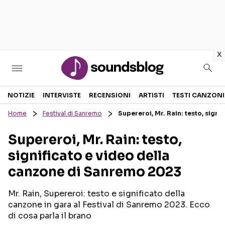
in
x
Sezioni
NOTIZIE
INTERVISTE
RECENSIONI
ARTISTI
TESTI CANZONI
Home
Festival di Sanremo
Supereroi, Mr. Rain: testo, sign
NOTIZIE
ARTISTI
Supereroi, Mr. Rain: testo,
RECENSIONI MUSICALI
TESTI CANZONI
significato e video della
INTERVISTE
TOUR ED EVENTI
canzone di Sanremo 2023
GOSSIP E CURIOSITÀ
TALENT SHOW
Mr. Rain, Supereroi: testo e significato della
canzone in gara al Festival di Sanremo 2023. Ecco
di cosa parla il brano