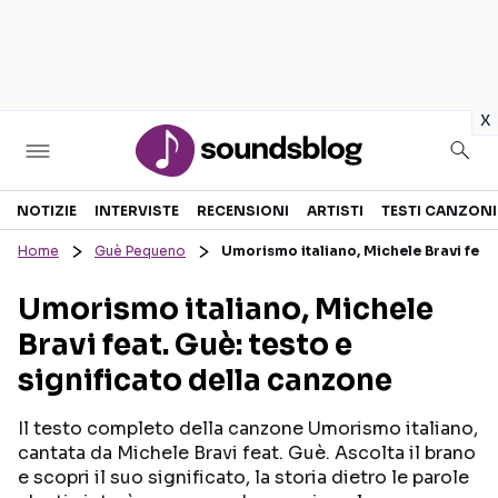
in
x
Sezioni
NOTIZIE
INTERVISTE
RECENSIONI
ARTISTI
TESTI CANZONI
Home
Guè Pequeno
Umorismo italiano, Michele Bravi feat.
NOTIZIE
ARTISTI
Umorismo italiano, Michele
RECENSIONI MUSICALI
TESTI CANZONI
Bravi feat. Guè: testo e
INTERVISTE
TOUR ED EVENTI
significato della canzone
GOSSIP E CURIOSITÀ
TALENT SHOW
Il testo completo della canzone Umorismo italiano,
cantata da Michele Bravi feat. Guè. Ascolta il brano
e scopri il suo significato, la storia dietro le parole