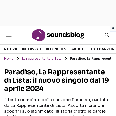
in
x
Sezioni
NOTIZIE
INTERVISTE
RECENSIONI
ARTISTI
TESTI CANZONI
Home
La rappresentante di lista
Paradiso, La Rappresentante
NOTIZIE
ARTISTI
Paradiso, La Rappresentante
RECENSIONI MUSICALI
TESTI CANZONI
di Lista: il nuovo singolo dal 19
INTERVISTE
TOUR ED EVENTI
aprile 2024
GOSSIP E CURIOSITÀ
TALENT SHOW
Il testo completo della canzone Paradiso, cantata
da La Rappresentante di Lista. Ascolta il brano e
scopri il suo significato, la storia dietro le parole