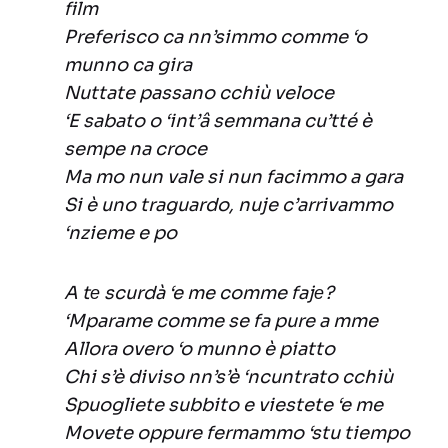
film
Preferisco ca nn’simmo comme ‘o
munno ca gira
Nuttate passano cchiù veloce
‘E sabato o ‘int’â semmana cu’tté è
sempe na croce
Ma mo nun vale si nun facimmo a gara
Si è uno traguardo, nuje c’arrivammo
‘nzieme e po
A tе scurdà ‘e me comme fajе?
‘Mparame comme se fa pure a mme
Allora overo ‘o munno è piatto
Chi s’è diviso nn’s’è ‘ncuntrato cchiù
Spuogliete subbito e viestete ‘e me
Movete oppure fermammo ‘stu tiempo