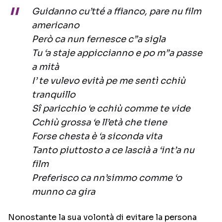
Guidanno cu’tté a ffianco, pare nu film
americano
Però ca nun fernesce c”a sigla
Tu ‘a staje appiccianno e po m”a passe
a mità
I’ te vulevo evità pe me sentì cchiù
tranquillo
Sî paricchio ‘e cchiù comme te vide
Cchiù grossa ‘e ll’età che tiene
Forse chesta è ‘a siconda vita
Tanto piuttosto a ce lascià a ‘int’a nu
film
Preferisco ca nn’simmo comme ‘o
munno ca gira
Nonostante la sua volontà di evitare la persona