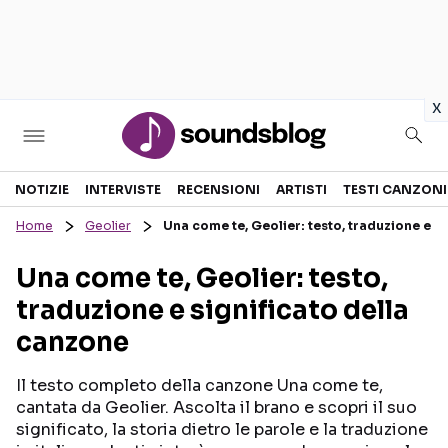
in
x
Sezioni
NOTIZIE
INTERVISTE
RECENSIONI
ARTISTI
TESTI CANZONI
Home
Geolier
Una come te, Geolier: testo, traduzione e s
NOTIZIE
ARTISTI
Una come te, Geolier: testo,
RECENSIONI MUSICALI
TESTI CANZONI
traduzione e significato della
INTERVISTE
TOUR ED EVENTI
canzone
GOSSIP E CURIOSITÀ
TALENT SHOW
Il testo completo della canzone Una come te,
cantata da Geolier. Ascolta il brano e scopri il suo
significato, la storia dietro le parole e la traduzione