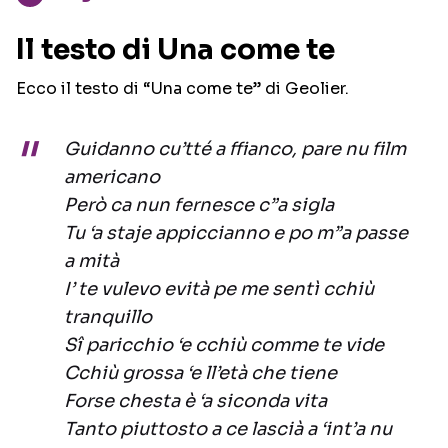
Il testo di Una come te
Ecco il testo di “Una come te” di Geolier.
Guidanno cu’tté a ffianco, pare nu film
americano
Però ca nun fernesce c”a sigla
Tu ‘a staje appiccianno e po m”a passe
a mità
I’ te vulevo evità pe me sentì cchiù
tranquillo
Sî paricchio ‘e cchiù comme te vide
Cchiù grossa ‘e ll’età che tiene
Forse chesta è ‘a siconda vita
Tanto piuttosto a ce lascià a ‘int’a nu