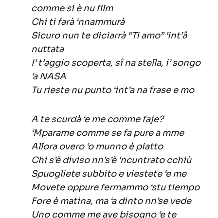
comme si è nu film
Chi ti farà ‘nnammurà
Sicuro nun te diciarrà “Ti amo” ‘int’â
nuttata
I’ t’aggio scoperta, sî na stella, i’ songo
‘a NASA
Tu rieste nu punto ‘int’a na frase e mo
A te scurdà ‘e me comme faje?
‘Mparame comme se fa pure a mme
Allora overo ‘o munno è piatto
Chi s’è diviso nn’s’è ‘ncuntrato cchiù
Spuogliete subbito e viestete ‘e me
Movete oppure fermammo ‘stu tiempo
Fore è matina, ma ‘a dinto nn’se vede
Uno comme me ave bisogno ‘e te