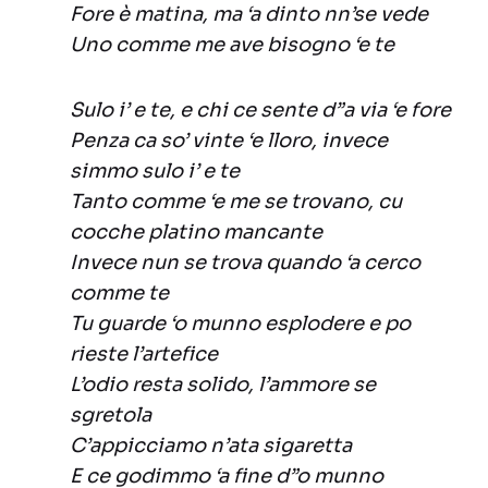
Fore è matina, ma ‘a dinto nn’se vede
Uno comme me ave bisogno ‘e te
Sulo i’ e te, e chi ce sente d”a via ‘e fore
Penza ca so’ vinte ‘e lloro, invece
simmo sulo i’ e te
Tanto comme ‘e me se trovano, cu
cocche platino mancante
Invece nun se trova quando ‘a cerco
comme te
Tu guarde ‘o munno esplodere e po
rieste l’artefice
L’odio resta solido, l’ammore se
sgretola
C’appicciamo n’ata sigaretta
E ce godimmo ‘a fine d”o munno