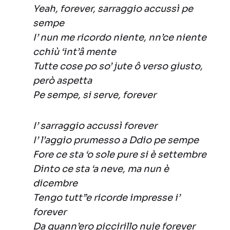
Yeah, forever, sarraggio accussì pe
sempe
I’ nun me ricordo niente, nn’ce niente
cchiù ‘int’â mente
Tutte cose po so’ jute ô verso giusto,
però aspetta
Pe sempe, si serve, forever
I’ sarraggio accussì forever
I’ l’aggio prumesso a Ddio pe sempe
Fore ce sta ‘o sole pure si è settembre
Dinto ce sta ‘a neve, ma nun è
dicembre
Tengo tutt”e ricorde impresse i’
forever
Da quann’ero piccirillo nuje forever