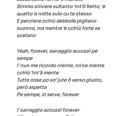
Simmo sincere sultanto ‘int’ô lietto, ‘e
quatto ‘a notte sulo cu te stesso
E penziere cchiù debbole pigliano
suonno, ma mentre ‘e cchiù forte se
scetano
Yeah, forever, sarraggio accussì pe
sempe
I’ nun me ricordo niente, nn’ce niente
cchiù ‘int’â mente
Tutte cose po so’ jute ô verso giusto,
però aspetta
Pe sempe, si serve, forever
I’ sarraggio accussì forever