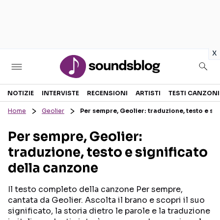
in
x
Sezioni
NOTIZIE
INTERVISTE
RECENSIONI
ARTISTI
TESTI CANZONI
Home
Geolier
Per sempre, Geolier: traduzione, testo e si
NOTIZIE
ARTISTI
Per sempre, Geolier:
RECENSIONI MUSICALI
TESTI CANZONI
traduzione, testo e significato
INTERVISTE
TOUR ED EVENTI
della canzone
GOSSIP E CURIOSITÀ
TALENT SHOW
Il testo completo della canzone Per sempre,
cantata da Geolier. Ascolta il brano e scopri il suo
significato, la storia dietro le parole e la traduzione