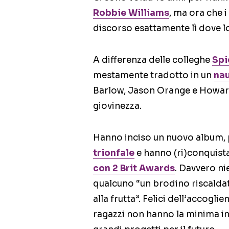
Robbie Williams
, ma ora che i
discorso esattamente lì dove lo
A differenza delle colleghe
Spi
mestamente tradotto in un
nau
Barlow, Jason Orange e Howar
giovinezza.
Hanno inciso un nuovo album, 
trionfale
e hanno (ri)conquista
con 2 Brit Awards
. Davvero ni
qualcuno “un brodino riscaldat
alla frutta”. Felici dell’accoglien
ragazzi non hanno la minima in