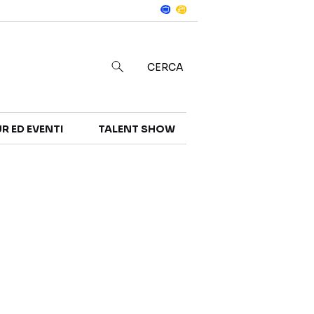
Notizie
in
CERCA
R ED EVENTI
TALENT SHOW