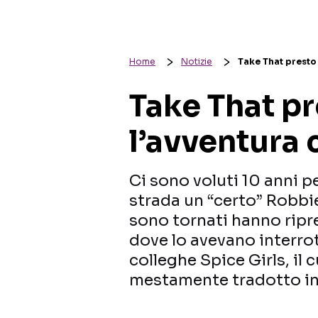
Home
Notizie
Take That presto 
Take That pr
l’avventura 
Ci sono voluti 10 anni p
strada un “certo” Robbie
sono tornati hanno ripre
dove lo avevano interrot
colleghe Spice Girls, il c
mestamente tradotto in 