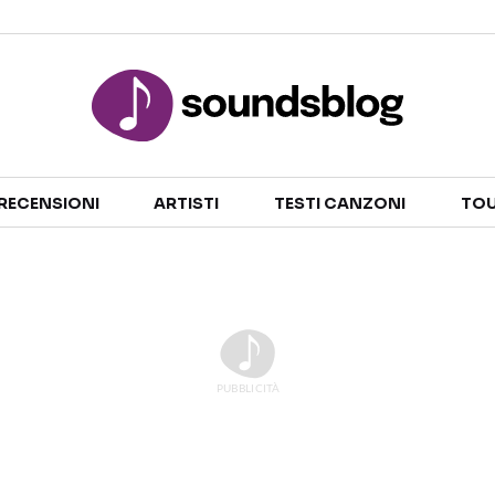
Sezioni
RECENSIONI
ARTISTI
TESTI CANZONI
TOU
NOTIZIE
ARTISTI
RECENSIONI MUSICALI
TESTI CANZONI
INTERVISTE
TOUR ED EVENTI
GOSSIP E CURIOSITÀ
TALENT SHOW