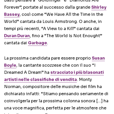
Basti pensare a “Goldfinger” e “Diamonds Are
Forever”, portate al successo dalla grande
Shirley
Bassey
, così come “We Have All the Time in the
World” cantata da Louis Armstrong. O anche, in
tempi più recenti, “A View to a Kill” cantata dai
Duran Duran
, fino a “The World Is Not Enought”
cantata dai
Garbage
.
La prossima candidata pare essere proprio
Susan
Boyle
, la cantante scozzese che con il suo “I
Dreamed A Dream” ha
stracciato i più blasonati
artisti nelle classifiche di vendita
. Monty
Norman, compositore delle musiche dei film ha
dichiarato infatti: “Stiamo pensando seriamente di
coinvolgerla per la prossima colonna sonora […] ha
una voce magnifica, perfetta per le atmosfere che