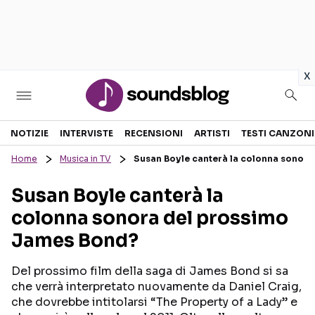
in
x
Sezioni
NOTIZIE
INTERVISTE
RECENSIONI
ARTISTI
TESTI CANZONI
Home
Musica in TV
Susan Boyle canterà la colonna sonor
NOTIZIE
ARTISTI
Susan Boyle canterà la
RECENSIONI MUSICALI
TESTI CANZONI
colonna sonora del prossimo
INTERVISTE
TOUR ED EVENTI
James Bond?
GOSSIP E CURIOSITÀ
TALENT SHOW
Del prossimo film della saga di James Bond si sa
che verrà interpretato nuovamente da Daniel Craig,
che dovrebbe intitolarsi “The Property of a Lady” e