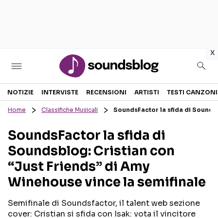
in
x
Sezioni
NOTIZIE
INTERVISTE
RECENSIONI
ARTISTI
TESTI CANZONI
Home
Classifiche Musicali
SoundsFactor la sfida di Soundsb
NOTIZIE
ARTISTI
SoundsFactor la sfida di
RECENSIONI MUSICALI
TESTI CANZONI
Soundsblog: Cristian con
INTERVISTE
TOUR ED EVENTI
“Just Friends” di Amy
GOSSIP E CURIOSITÀ
TALENT SHOW
Winehouse vince la semifinale
Semifinale di Soundsfactor, il talent web sezione
cover: Cristian si sfida con Isak: vota il vincitore