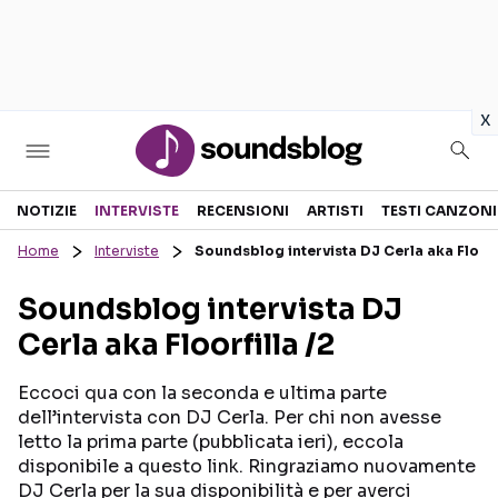
in
x
Sezioni
NOTIZIE
INTERVISTE
RECENSIONI
ARTISTI
TESTI CANZONI
Home
Interviste
Soundsblog intervista DJ Cerla aka Floorfi
NOTIZIE
ARTISTI
Soundsblog intervista DJ
RECENSIONI MUSICALI
TESTI CANZONI
Cerla aka Floorfilla /2
INTERVISTE
TOUR ED EVENTI
GOSSIP E CURIOSITÀ
TALENT SHOW
Eccoci qua con la seconda e ultima parte
dell’intervista con DJ Cerla. Per chi non avesse
letto la prima parte (pubblicata ieri), eccola
disponibile a questo link. Ringraziamo nuovamente
DJ Cerla per la sua disponibilità e per averci