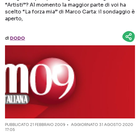
“Artisti”? Al momento la maggior parte di voi ha
scelto “La forza mia” di Marco Carta: il sondaggio è
Seguici sui social
aperto,
di
DODO
PUBBLICATO
21 FEBBRAIO 2009
AGGIORNATO 31 AGOSTO 2020
17:05