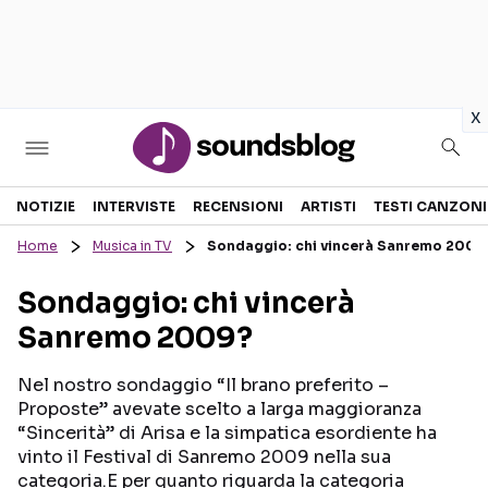
in
x
Sezioni
NOTIZIE
INTERVISTE
RECENSIONI
ARTISTI
TESTI CANZONI
Home
Musica in TV
Sondaggio: chi vincerà Sanremo 2009
NOTIZIE
ARTISTI
Sondaggio: chi vincerà
RECENSIONI MUSICALI
TESTI CANZONI
Sanremo 2009?
INTERVISTE
TOUR ED EVENTI
GOSSIP E CURIOSITÀ
TALENT SHOW
Nel nostro sondaggio “Il brano preferito –
Proposte” avevate scelto a larga maggioranza
“Sincerità” di Arisa e la simpatica esordiente ha
vinto il Festival di Sanremo 2009 nella sua
categoria.E per quanto riguarda la categoria