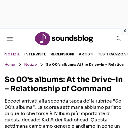
in
x
Sezioni
NOTIZIE
INTERVISTE
RECENSIONI
ARTISTI
TESTI CANZONI
Home
Notizie
So 00’s albums: At the Drive-In – Relation
NOTIZIE
ARTISTI
So 00’s albums: At the Drive-In
RECENSIONI MUSICALI
TESTI CANZONI
– Relationship of Command
INTERVISTE
TOUR ED EVENTI
GOSSIP E CURIOSITÀ
TALENT SHOW
Eccoci arrivati alla seconda tappa della rubrica “So
00’s albums“. La scorsa settimana abbiamo parlato
di quello che forse è l’album più importante di
questa decade: Kid A dei Radiohead. Questa
settimana cambiamo genere e andiamo in zone un