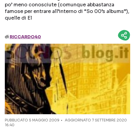
po’ meno conosciute (comunque abbastanza
famose per entrare all’interno di “So 00’s albums”),
Seguici sui social
quelle di El
di
RICCARDO40
PUBBLICATO
5 MAGGIO 2009
AGGIORNATO 7 SETTEMBRE 2020
16:40