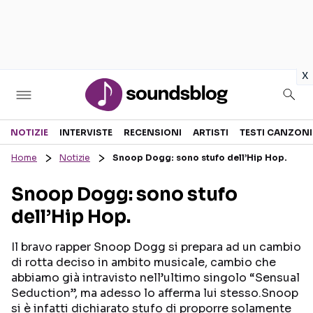
in
x
Sezioni
NOTIZIE
INTERVISTE
RECENSIONI
ARTISTI
TESTI CANZONI
Home
Notizie
Snoop Dogg: sono stufo dell’Hip Hop.
NOTIZIE
ARTISTI
Snoop Dogg: sono stufo
RECENSIONI MUSICALI
TESTI CANZONI
dell’Hip Hop.
INTERVISTE
TOUR ED EVENTI
GOSSIP E CURIOSITÀ
TALENT SHOW
Il bravo rapper Snoop Dogg si prepara ad un cambio
di rotta deciso in ambito musicale, cambio che
abbiamo già intravisto nell’ultimo singolo “Sensual
Seduction”, ma adesso lo afferma lui stesso.Snoop
si è infatti dichiarato stufo di proporre solamente