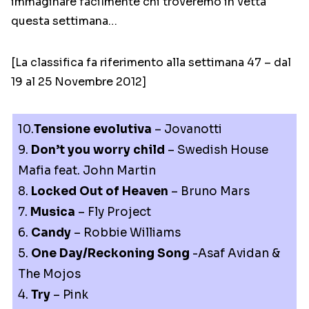
immaginare facilmente chi troveremo in vetta
questa settimana…
[La classifica fa riferimento alla settimana 47 – dal
19 al 25 Novembre 2012]
10.
Tensione evolutiva
– Jovanotti
9.
Don’t you worry child
– Swedish House
Mafia feat. John Martin
8.
Locked Out of Heaven
– Bruno Mars
7.
Musica
– Fly Project
6.
Candy
– Robbie Williams
5.
One Day/Reckoning Song
-Asaf Avidan &
The Mojos
4.
Try
– Pink