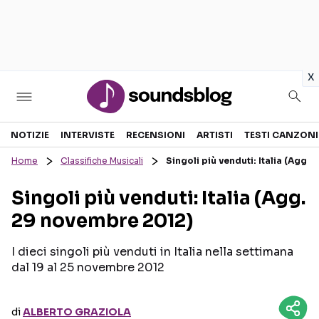
in
x
Sezioni
NOTIZIE
INTERVISTE
RECENSIONI
ARTISTI
TESTI CANZONI
Home
Classifiche Musicali
Singoli più venduti: Italia (Agg.
NOTIZIE
ARTISTI
Singoli più venduti: Italia (Agg.
RECENSIONI MUSICALI
TESTI CANZONI
29 novembre 2012)
INTERVISTE
TOUR ED EVENTI
GOSSIP E CURIOSITÀ
TALENT SHOW
I dieci singoli più venduti in Italia nella settimana
dal 19 al 25 novembre 2012
di
ALBERTO GRAZIOLA