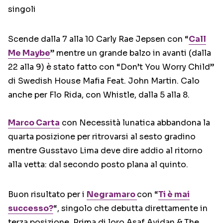
singoli
Scende dalla 7 alla 10 Carly Rae Jepsen con “
Call
Me Maybe
” mentre un grande balzo in avanti (dalla
22 alla 9) è stato fatto con “Don’t You Worry Child”
di Swedish House Mafia Feat. John Martin. Calo
anche per Flo Rida, con Whistle, dalla 5 alla 8.
Marco Carta
con Necessità lunatica abbandona la
quarta posizione per ritrovarsi al sesto gradino
mentre Gusstavo Lima deve dire addio al ritorno
alla vetta: dal secondo posto plana al quinto.
Buon risultato per i
Negramaro
con “
Ti è mai
successo?
“, singolo che debutta direttamente in
terza posizione. Prima di loro Asaf Avidan & The