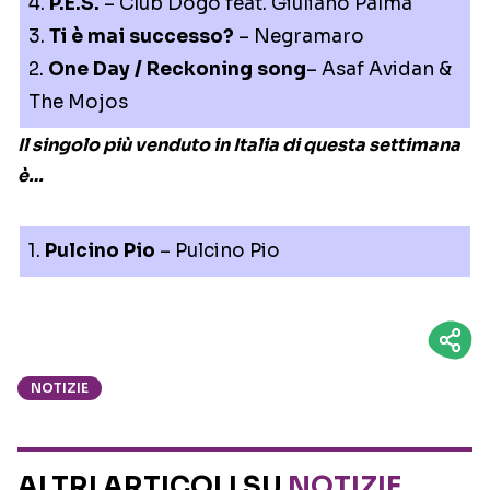
4.
P.E.S.
– Club Dogo feat. Giuliano Palma
3.
Ti è mai successo?
– Negramaro
2.
One Day / Reckoning song
– Asaf Avidan &
The Mojos
Il singolo più venduto in Italia di questa settimana
è…
1.
Pulcino Pio
– Pulcino Pio
NOTIZIE
ALTRI ARTICOLI SU
NOTIZIE