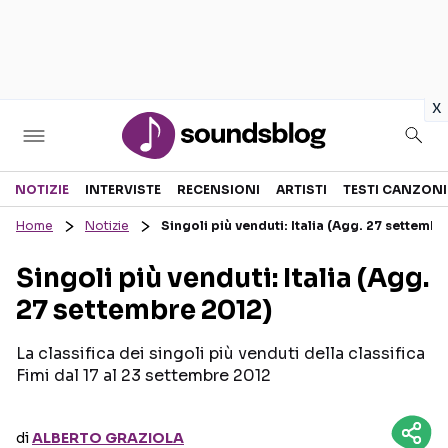
in
x
Sezioni
NOTIZIE
INTERVISTE
RECENSIONI
ARTISTI
TESTI CANZONI
Home
Notizie
Singoli più venduti: Italia (Agg. 27 settembr
NOTIZIE
ARTISTI
Singoli più venduti: Italia (Agg.
RECENSIONI MUSICALI
TESTI CANZONI
27 settembre 2012)
INTERVISTE
TOUR ED EVENTI
GOSSIP E CURIOSITÀ
TALENT SHOW
La classifica dei singoli più venduti della classifica
Fimi dal 17 al 23 settembre 2012
di
ALBERTO GRAZIOLA