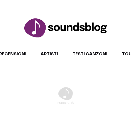
Sezioni
RECENSIONI
ARTISTI
TESTI CANZONI
TOU
NOTIZIE
ARTISTI
RECENSIONI MUSICALI
TESTI CANZONI
INTERVISTE
TOUR ED EVENTI
GOSSIP E CURIOSITÀ
TALENT SHOW