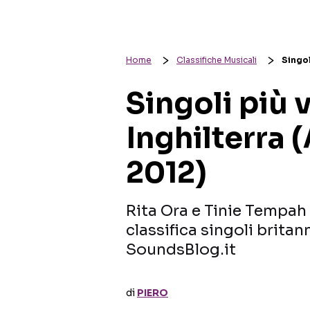
Home
Classifiche Musicali
Singol
Singoli più 
Inghilterra 
2012)
Rita Ora e Tinie Tempah 
classifica singoli brita
SoundsBlog.it
di
PIERO