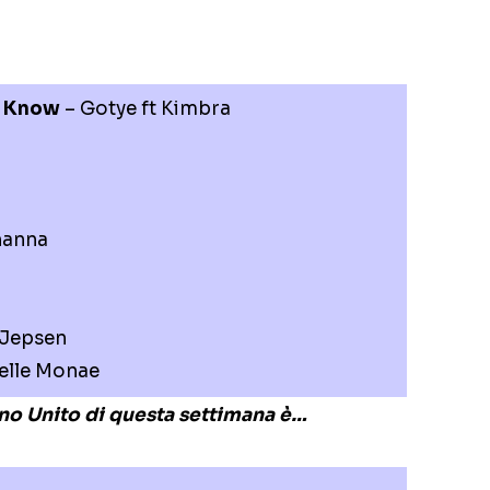
o Know
– Gotye ft Kimbra
hanna
 Jepsen
elle Monae
gno Unito di questa settimana è…