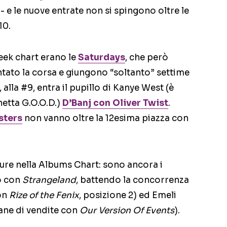
- e le nuove entrate non si spingono oltre le
10.
eek chart erano le
Saturdays
, che però
tato la corsa e giungono “soltanto” settime
 alla #9, entra il pupillo di Kanye West (è
hetta G.O.O.D.)
D’Banj
con
Oliver Twist
.
sters
non vanno oltre la 12esima piazza con
ure nella Albums Chart: sono ancora i
to con
Strangeland
, battendo la concorrenza
con
Rize of the Fenix
, posizione 2) ed Emeli
ane di vendite con
Our Version Of Events
).