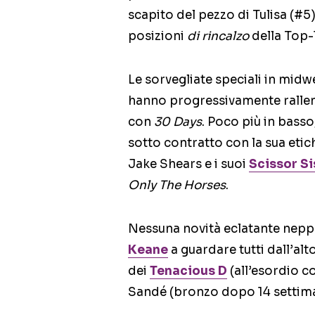
scapito del pezzo di Tulisa (#5)
posizioni
di rincalzo
della Top-
Le sorvegliate speciali in midw
hanno progressivamente rallen
con
30 Days
. Poco più in basso,
sotto contratto con la sua etic
Jake Shears e i suoi
Scissor Si
Only The Horses
.
Nessuna novità eclatante nepp
Keane
a guardare tutti dall’al
dei
Tenacious D
(all’esordio 
Sandé (bronzo dopo 14 settim