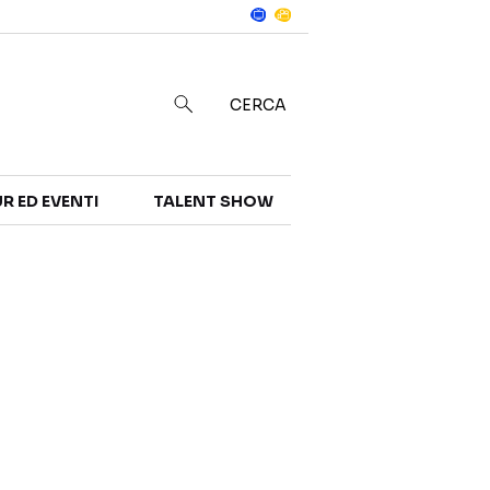
Notizie
in
CERCA
R ED EVENTI
TALENT SHOW