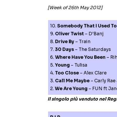
[Week of 26th May 2012]
10.
Somebody That I Used T
9.
Oliver Twist
– D’Banj
8.
Drive By
– Train
7.
30 Days
– The Saturdays
6.
Where Have You Been
– Ri
5.
Young
– Tulisa
4.
Too Close
– Alex Clare
3.
Call Me Maybe
– Carly Rae
2.
We Are Young
– FUN ft Jan
Il singolo più venduto nel Re