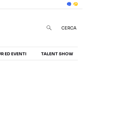
Notizie
in
CERCA
R ED EVENTI
TALENT SHOW