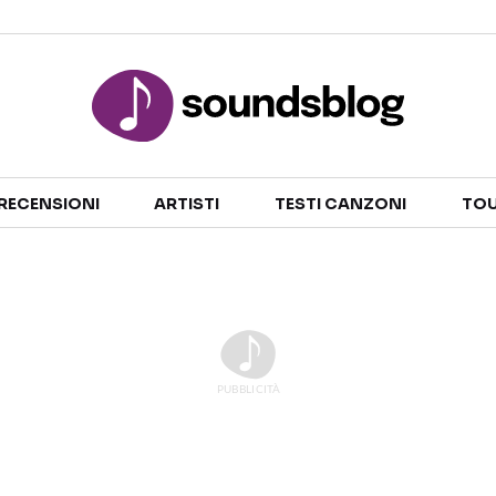
Sezioni
RECENSIONI
ARTISTI
TESTI CANZONI
TOU
NOTIZIE
ARTISTI
RECENSIONI MUSICALI
TESTI CANZONI
INTERVISTE
TOUR ED EVENTI
GOSSIP E CURIOSITÀ
TALENT SHOW