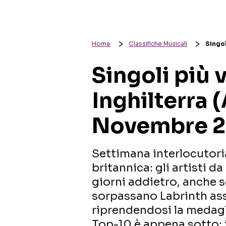
Home
Classifiche Musicali
Singol
Singoli più 
Inghilterra 
Novembre 2
Settimana interlocutoria
britannica: gli artisti d
giorni addietro, anche s
sorpassano Labrinth as
riprendendosi la medagl
Top-10 è appena sotto: i