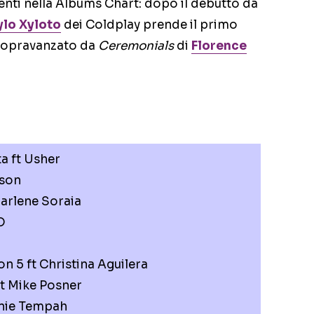
menti nella Albums Chart: dopo il debutto da
lo Xyloto
dei Coldplay prende il primo
 sopravanzato da
Ceremonials
di
Florence
a ft Usher
kson
arlene Soraia
O
n 5 ft Christina Aguilera
ft Mike Posner
inie Tempah