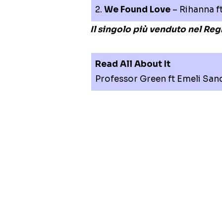
2.
We Found Love
– Rihanna ft
Il singolo più venduto nel Re
Read All About It
Professor Green ft Emeli San