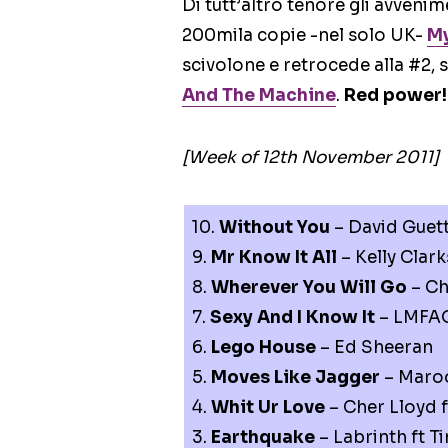
Di tutt’altro tenore gli avveni
200mila copie -nel solo UK-
My
scivolone e retrocede alla #2,
And The Machine
.
Red power!
[Week of 12th November 2011]
10.
Without You
– David Guett
9.
Mr Know It All
– Kelly Clar
8.
Wherever You Will Go
– Ch
7.
Sexy And I Know It
– LMFA
6.
Lego House
– Ed Sheeran
5.
Moves Like Jagger
– Maroo
4.
Whit Ur Love
– Cher Lloyd 
3.
Earthquake
– Labrinth ft T