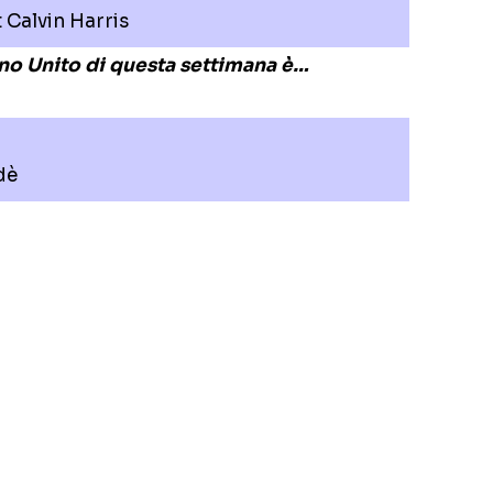
 Calvin Harris
gno Unito di questa settimana è…
dè