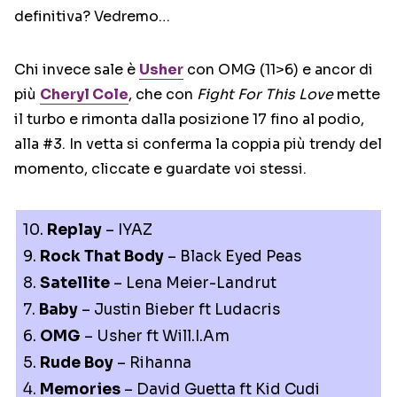
definitiva? Vedremo…
Chi invece sale è
Usher
con OMG (11>6) e ancor di
più
Cheryl Cole
, che con
Fight For This Love
mette
il turbo e rimonta dalla posizione 17 fino al podio,
alla #3. In vetta si conferma la coppia più trendy del
momento, cliccate e guardate voi stessi.
10.
Replay
– IYAZ
9.
Rock That Body
– Black Eyed Peas
8.
Satellite
– Lena Meier-Landrut
7.
Baby
– Justin Bieber ft Ludacris
6.
OMG
– Usher ft Will.I.Am
5.
Rude Boy
– Rihanna
4.
Memories
– David Guetta ft Kid Cudi