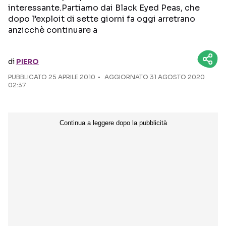
interessante.Partiamo dai Black Eyed Peas, che
dopo l’exploit di sette giorni fa oggi arretrano
Seguici sui social
anzicchè continuare a
di
PIERO
PUBBLICATO
25 APRILE 2010
AGGIORNATO 31 AGOSTO 2020
02:37