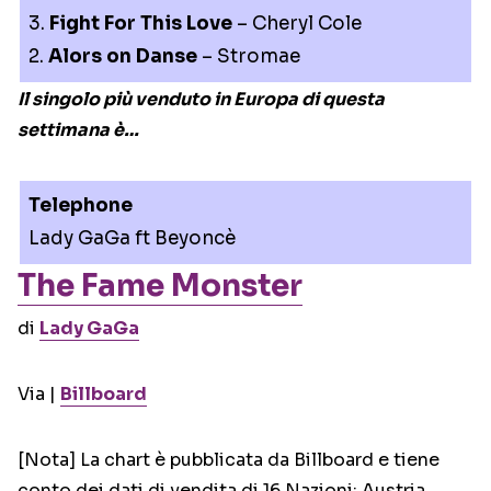
3.
Fight For This Love
– Cheryl Cole
2.
Alors on Danse
– Stromae
Il singolo più venduto in Europa di questa
settimana è…
Telephone
Lady GaGa ft Beyoncè
The Fame Monster
di
Lady GaGa
Via |
Billboard
[Nota] La chart è pubblicata da Billboard e tiene
conto dei dati di vendita di 16 Nazioni: Austria,