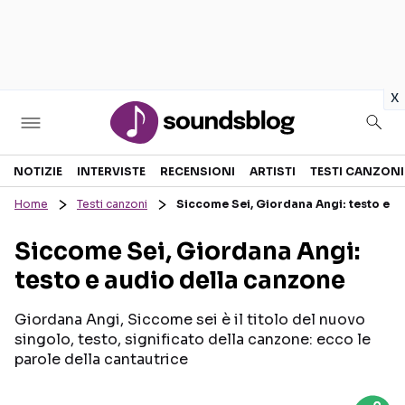
in
x
Sezioni
NOTIZIE
INTERVISTE
RECENSIONI
ARTISTI
TESTI CANZONI
Home
Testi canzoni
Siccome Sei, Giordana Angi: testo e a
NOTIZIE
ARTISTI
Siccome Sei, Giordana Angi:
RECENSIONI MUSICALI
TESTI CANZONI
testo e audio della canzone
INTERVISTE
TOUR ED EVENTI
GOSSIP E CURIOSITÀ
TALENT SHOW
Giordana Angi, Siccome sei è il titolo del nuovo
singolo, testo, significato della canzone: ecco le
parole della cantautrice