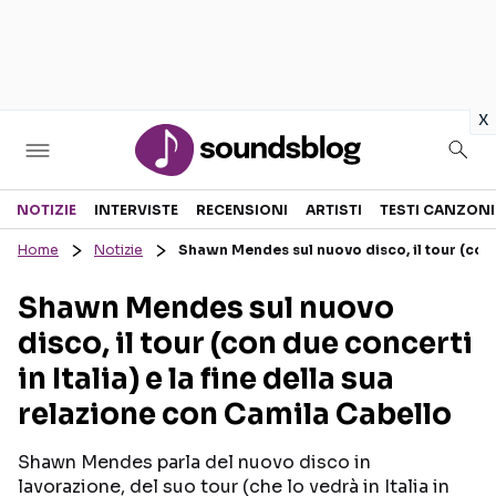
in
x
Sezioni
NOTIZIE
INTERVISTE
RECENSIONI
ARTISTI
TESTI CANZONI
Home
Notizie
Shawn Mendes sul nuovo disco, il tour (con d
NOTIZIE
ARTISTI
Shawn Mendes sul nuovo
RECENSIONI MUSICALI
TESTI CANZONI
disco, il tour (con due concerti
INTERVISTE
TOUR ED EVENTI
in Italia) e la fine della sua
GOSSIP E CURIOSITÀ
TALENT SHOW
relazione con Camila Cabello
Shawn Mendes parla del nuovo disco in
lavorazione, del suo tour (che lo vedrà in Italia in