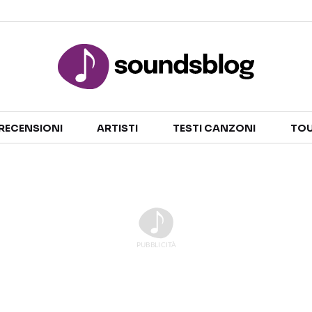
Sezioni
RECENSIONI
ARTISTI
TESTI CANZONI
TOU
NOTIZIE
ARTISTI
RECENSIONI MUSICALI
TESTI CANZONI
INTERVISTE
TOUR ED EVENTI
GOSSIP E CURIOSITÀ
TALENT SHOW