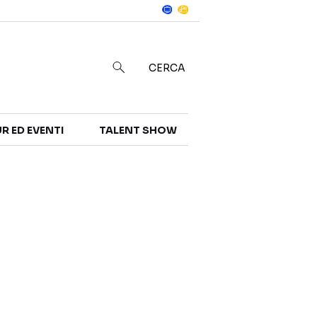
Notizie
in
CERCA
R ED EVENTI
TALENT SHOW