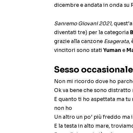
dicembre e andata in onda su Ra
Sanremo Giovani 2021
, quest’
diventati tre) per la categoria
grazie alla canzone
Esagerata
,
vincitori sono stati
Yuman
e
Ma
Sesso occasionale
Non mi ricordo dove ho parche
Ok va bene che sono distratto
E quanto ti ho aspettata ma tu 
non ho
Un altro un po’ più freddo ma i
E la testa in alto mare, troviam