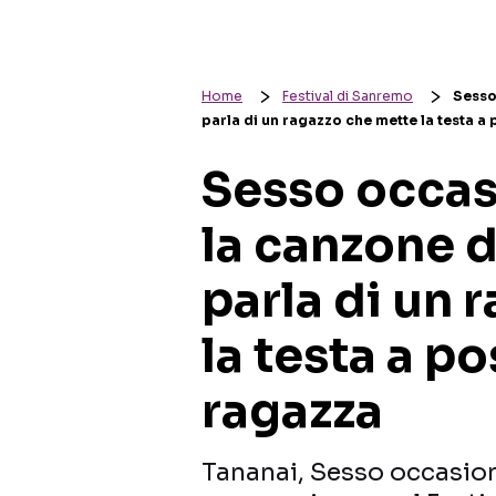
Home
Festival di Sanremo
Sesso
parla di un ragazzo che mette la testa a
Sesso occas
la canzone 
parla di un 
la testa a p
ragazza
Tananai, Sesso occasiona