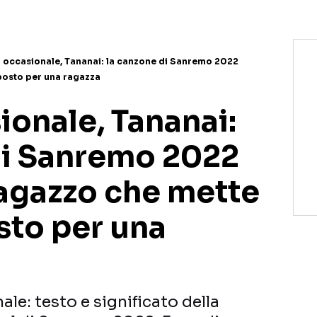
 occasionale, Tananai: la canzone di Sanremo 2022
 posto per una ragazza
ionale, Tananai:
di Sanremo 2022
ragazzo che mette
osto per una
le: testo e significato della