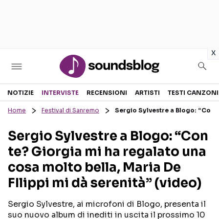
in
x
Sezioni
NOTIZIE
INTERVISTE
RECENSIONI
ARTISTI
TESTI CANZONI
Home
Festival di Sanremo
Sergio Sylvestre a Blogo: “Con t
NOTIZIE
ARTISTI
Sergio Sylvestre a Blogo: “Con
RECENSIONI MUSICALI
TESTI CANZONI
te? Giorgia mi ha regalato una
INTERVISTE
TOUR ED EVENTI
cosa molto bella, Maria De
GOSSIP E CURIOSITÀ
TALENT SHOW
FIlippi mi dà serenità” (video)
Sergio Sylvestre, ai microfoni di Blogo, presenta il
suo nuovo album di inediti in uscita il prossimo 10