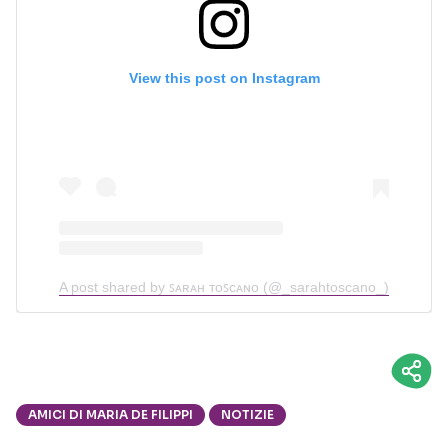
View this post on Instagram
A post shared by ꜱᴀʀᴀʜ ᴛᴏꜱᴄᴀɴᴏ (@_sarahtoscano_)
AMICI DI MARIA DE FILIPPI
NOTIZIE