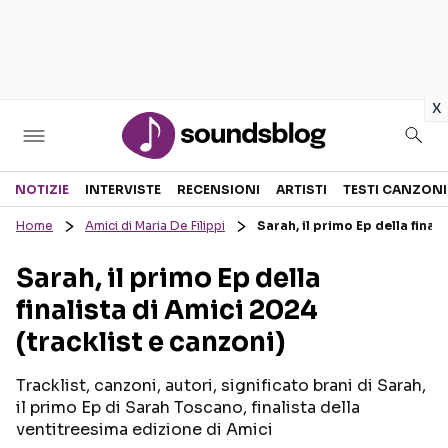
in
x
Sezioni
NOTIZIE
INTERVISTE
RECENSIONI
ARTISTI
TESTI CANZONI
Home
Amici di Maria De Filippi
Sarah, il primo Ep della final
NOTIZIE
ARTISTI
Sarah, il primo Ep della
RECENSIONI MUSICALI
TESTI CANZONI
finalista di Amici 2024
INTERVISTE
TOUR ED EVENTI
(tracklist e canzoni)
GOSSIP E CURIOSITÀ
TALENT SHOW
Tracklist, canzoni, autori, significato brani di Sarah,
il primo Ep di Sarah Toscano, finalista della
ventitreesima edizione di Amici