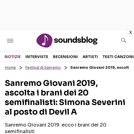
in
x
Sezioni
NOTIZIE
INTERVISTE
RECENSIONI
ARTISTI
TESTI CANZONI
Home
Festival di Sanremo
Sanremo Giovani 2019, ascolta i b
NOTIZIE
ARTISTI
Sanremo Giovani 2019,
RECENSIONI MUSICALI
TESTI CANZONI
ascolta i brani dei 20
INTERVISTE
TOUR ED EVENTI
semifinalisti: Simona Severini
GOSSIP E CURIOSITÀ
TALENT SHOW
al posto di Devil A
Sanremo Giovani 2019: ecco i brani dei 20
semifinalisti