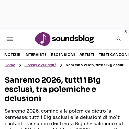
in
x
Sezioni
NOTIZIE
INTERVISTE
RECENSIONI
ARTISTI
TESTI CANZONI
Home
Gossip e curiosità
Sanremo 2026, tutti i Big esclusi,
NOTIZIE
ARTISTI
Sanremo 2026, tutti i Big
RECENSIONI MUSICALI
TESTI CANZONI
esclusi, tra polemiche e
INTERVISTE
TOUR ED EVENTI
delusioni
GOSSIP E CURIOSITÀ
TALENT SHOW
Sanremo 2026, comincia la polemica dietro la
kermesse: tutti i Big esclusi e le delusioni di molti
cantanti.L’annuncio dei trenta Big che saliranno sul