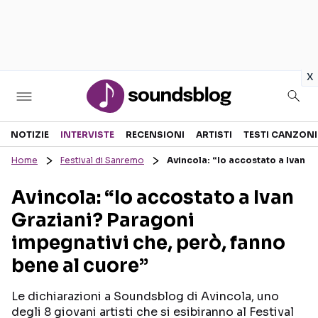
in
x
Sezioni
NOTIZIE
INTERVISTE
RECENSIONI
ARTISTI
TESTI CANZONI
Home
Festival di Sanremo
Avincola: “Io accostato a Ivan G
NOTIZIE
ARTISTI
Avincola: “Io accostato a Ivan
RECENSIONI MUSICALI
TESTI CANZONI
Graziani? Paragoni
INTERVISTE
TOUR ED EVENTI
impegnativi che, però, fanno
GOSSIP E CURIOSITÀ
TALENT SHOW
bene al cuore”
Le dichiarazioni a Soundsblog di Avincola, uno
degli 8 giovani artisti che si esibiranno al Festival