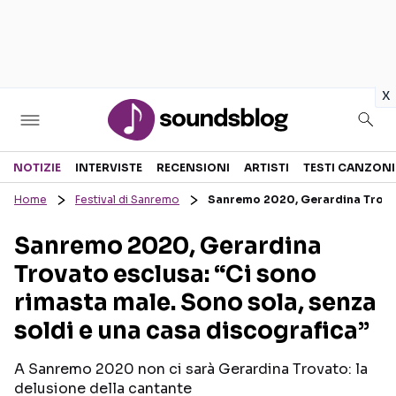
in
x
Sezioni
NOTIZIE
INTERVISTE
RECENSIONI
ARTISTI
TESTI CANZONI
Home
Festival di Sanremo
Sanremo 2020, Gerardina Trovato
NOTIZIE
ARTISTI
Sanremo 2020, Gerardina
RECENSIONI MUSICALI
TESTI CANZONI
Trovato esclusa: “Ci sono
INTERVISTE
TOUR ED EVENTI
rimasta male. Sono sola, senza
GOSSIP E CURIOSITÀ
TALENT SHOW
soldi e una casa discografica”
A Sanremo 2020 non ci sarà Gerardina Trovato: la
delusione della cantante