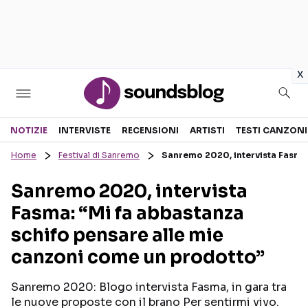
in
x
Sezioni
NOTIZIE
INTERVISTE
RECENSIONI
ARTISTI
TESTI CANZONI
Home
Festival di Sanremo
Sanremo 2020, intervista Fasma:
NOTIZIE
ARTISTI
Sanremo 2020, intervista
RECENSIONI MUSICALI
TESTI CANZONI
Fasma: “Mi fa abbastanza
INTERVISTE
TOUR ED EVENTI
schifo pensare alle mie
GOSSIP E CURIOSITÀ
TALENT SHOW
canzoni come un prodotto”
Sanremo 2020: Blogo intervista Fasma, in gara tra
le nuove proposte con il brano Per sentirmi vivo.