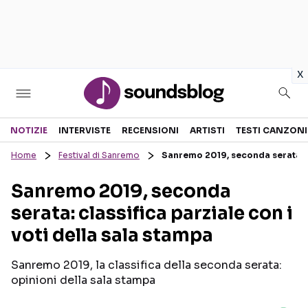
in
x
Sezioni
NOTIZIE
INTERVISTE
RECENSIONI
ARTISTI
TESTI CANZONI
Home
Festival di Sanremo
Sanremo 2019, seconda serata: cl
NOTIZIE
ARTISTI
Sanremo 2019, seconda
RECENSIONI MUSICALI
TESTI CANZONI
serata: classifica parziale con i
INTERVISTE
TOUR ED EVENTI
voti della sala stampa
GOSSIP E CURIOSITÀ
TALENT SHOW
Sanremo 2019, la classifica della seconda serata:
opinioni della sala stampa