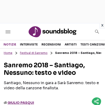
in
x
Sezioni
NOTIZIE
INTERVISTE
RECENSIONI
ARTISTI
TESTI CANZONI
Home
Festival di Sanremo
Sanremo 2018 – Santiago, Nessu
NOTIZIE
ARTISTI
Sanremo 2018 – Santiago,
RECENSIONI MUSICALI
TESTI CANZONI
Nessuno: testo e video
INTERVISTE
TOUR ED EVENTI
GOSSIP E CURIOSITÀ
TALENT SHOW
Santiago, Nessuno in gara a Sarà Sanremo: testo e
video della canzone finalista.
di
GIULIO PASQUI