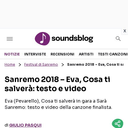
in
x
Sezioni
NOTIZIE
INTERVISTE
RECENSIONI
ARTISTI
TESTI CANZONI
Home
Festival di Sanremo
Sanremo 2018 – Eva, Cosa ti salv
NOTIZIE
ARTISTI
Sanremo 2018 – Eva, Cosa ti
RECENSIONI MUSICALI
TESTI CANZONI
salverà: testo e video
INTERVISTE
TOUR ED EVENTI
GOSSIP E CURIOSITÀ
TALENT SHOW
Eva (Pevarello), Cosa ti salverà in gara a Sarà
Sanremo: testo e video della canzone finalista.
di
GIULIO PASQUI