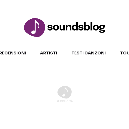
Sezioni
RECENSIONI
ARTISTI
TESTI CANZONI
TOU
NOTIZIE
ARTISTI
RECENSIONI MUSICALI
TESTI CANZONI
INTERVISTE
TOUR ED EVENTI
GOSSIP E CURIOSITÀ
TALENT SHOW