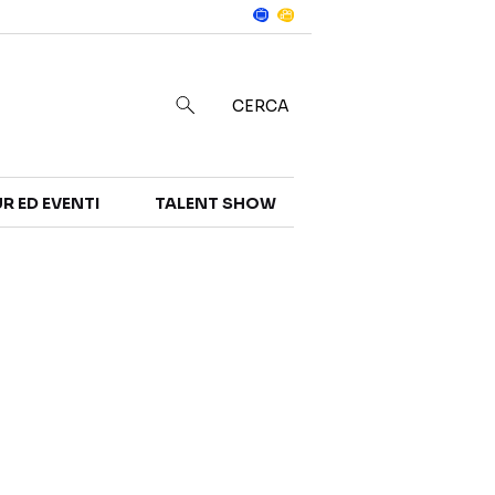
Notizie
in
CERCA
R ED EVENTI
TALENT SHOW