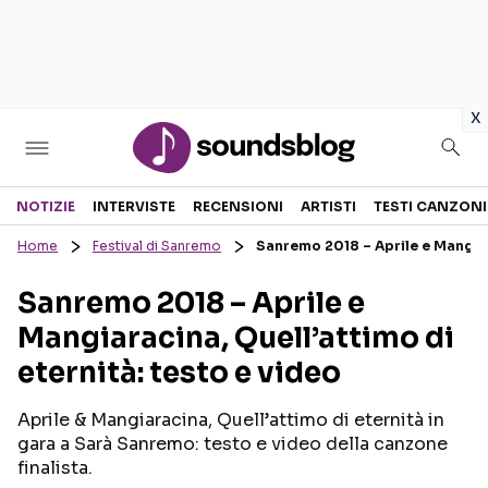
in
x
Sezioni
NOTIZIE
INTERVISTE
RECENSIONI
ARTISTI
TESTI CANZONI
Home
Festival di Sanremo
Sanremo 2018 – Aprile e Mangiara
NOTIZIE
ARTISTI
Sanremo 2018 – Aprile e
RECENSIONI MUSICALI
TESTI CANZONI
Mangiaracina, Quell’attimo di
INTERVISTE
TOUR ED EVENTI
eternità: testo e video
GOSSIP E CURIOSITÀ
TALENT SHOW
Aprile & Mangiaracina, Quell’attimo di eternità in
gara a Sarà Sanremo: testo e video della canzone
finalista.