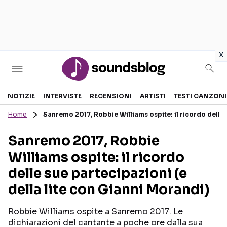
in
x
Sezioni
NOTIZIE
INTERVISTE
RECENSIONI
ARTISTI
TESTI CANZONI
Home
Sanremo 2017, Robbie Williams ospite: il ricordo delle 
NOTIZIE
ARTISTI
Sanremo 2017, Robbie
RECENSIONI MUSICALI
TESTI CANZONI
Williams ospite: il ricordo
INTERVISTE
TOUR ED EVENTI
delle sue partecipazioni (e
GOSSIP E CURIOSITÀ
TALENT SHOW
della lite con Gianni Morandi)
Robbie Williams ospite a Sanremo 2017. Le
dichiarazioni del cantante a poche ore dalla sua