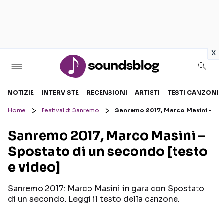
in
x
Sezioni
NOTIZIE
INTERVISTE
RECENSIONI
ARTISTI
TESTI CANZONI
Home
Festival di Sanremo
Sanremo 2017, Marco Masini – Sp
NOTIZIE
ARTISTI
Sanremo 2017, Marco Masini –
RECENSIONI MUSICALI
TESTI CANZONI
Spostato di un secondo [testo
INTERVISTE
TOUR ED EVENTI
e video]
GOSSIP E CURIOSITÀ
TALENT SHOW
Sanremo 2017: Marco Masini in gara con Spostato
di un secondo. Leggi il testo della canzone.