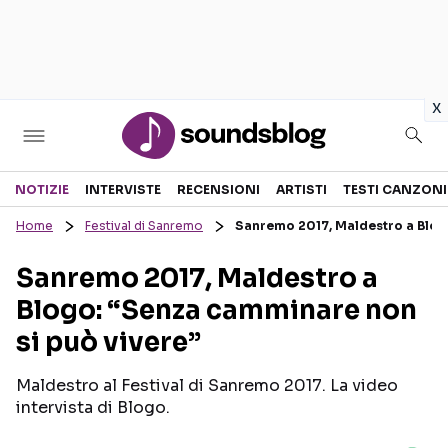
in
x
Sezioni
NOTIZIE
INTERVISTE
RECENSIONI
ARTISTI
TESTI CANZONI
Home
Festival di Sanremo
Sanremo 2017, Maldestro a Blog
NOTIZIE
ARTISTI
Sanremo 2017, Maldestro a
RECENSIONI MUSICALI
TESTI CANZONI
Blogo: “Senza camminare non
INTERVISTE
TOUR ED EVENTI
si può vivere”
GOSSIP E CURIOSITÀ
TALENT SHOW
Maldestro al Festival di Sanremo 2017. La video
intervista di Blogo.