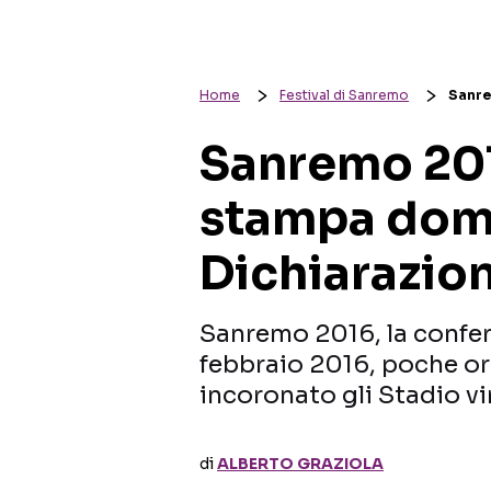
Home
Festival di Sanremo
Sanre
Sanremo 201
stampa dome
Dichiarazion
Sanremo 2016, la confe
febbraio 2016, poche ore
incoronato gli Stadio vi
di
ALBERTO GRAZIOLA