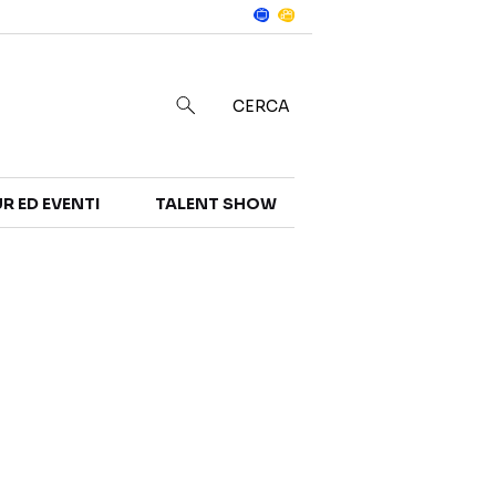
Notizie
in
CERCA
R ED EVENTI
TALENT SHOW