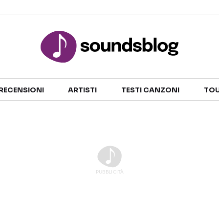
Sezioni
RECENSIONI
ARTISTI
TESTI CANZONI
TOU
NOTIZIE
ARTISTI
RECENSIONI MUSICALI
TESTI CANZONI
INTERVISTE
TOUR ED EVENTI
GOSSIP E CURIOSITÀ
TALENT SHOW