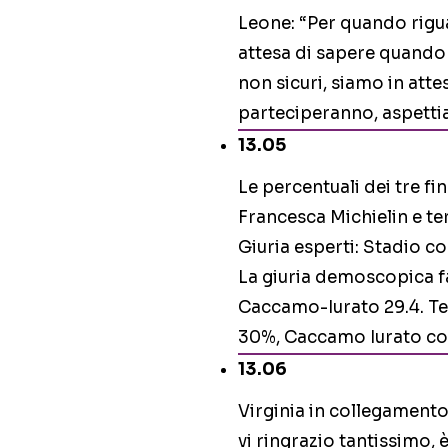
Leone: “Per quando rigua
attesa di sapere quando 
non sicuri, siamo in attes
parteciperanno, aspettia
13.05
Le percentuali dei tre fin
Francesca Michielin e t
Giuria esperti: Stadio co
La giuria demoscopica fa 
Caccamo-Iurato 29.4. Tel
30%, Caccamo Iurato con
13.06
Virginia in collegamento
vi ringrazio tantissimo, 